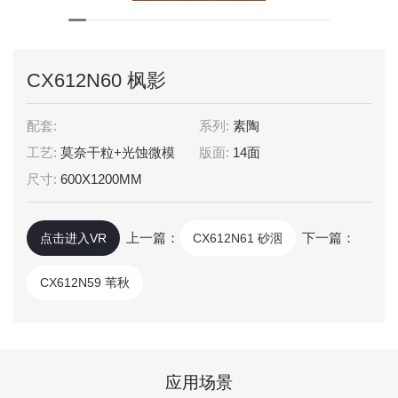
CX612N60 枫影
配套:
系列:
素陶
工艺:
莫奈干粒+光蚀微模
版面:
14面
尺寸:
600X1200MM
上一篇：
下一篇：
点击进入VR
CX612N61 砂洇
CX612N59 苇秋
应用场景